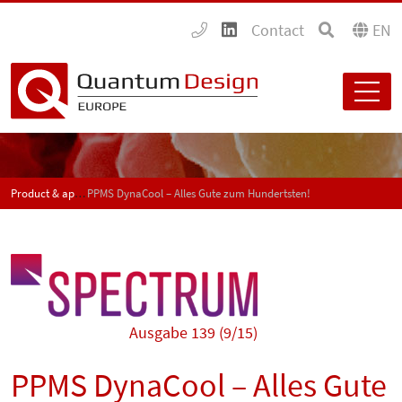
Contact
EN
Product & application news - SPECTRUM
PPMS DynaCool – Alles Gute zum Hundertsten!
Ausgabe 139 (9/15)
PPMS DynaCool – Alles Gute