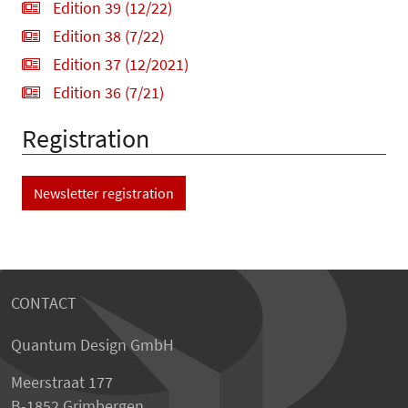
Edition 39 (12/22)
Edition 38 (7/22)
Edition 37 (12/2021)
Edition 36 (7/21)
Registration
Newsletter registration
CONTACT
Quantum Design GmbH
Meerstraat 177
B-1852 Grimbergen