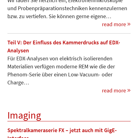
Wir laden Sie herzlich ein, Elek­tro­nen­mikroskopie
und Pro­ben­prä­pa­­ra­tionstechniken kennenzu­ler­nen
bzw. zu vertiefen. Sie können gerne eigene…
read more
Teil V: Der Einfluss des Kammerdrucks auf EDX-
Analysen
Für EDX-Analysen von elektrisch isolierenden
Materialien verfügen moderne REM wie die der
Phenom-Serie über einen Low-Vacuum- oder
Charge…
read more
Imaging
Spektralkameraserie FX – jetzt auch mit GigE-