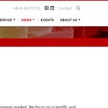
+46 8 41071791
Contact
ERVICE
NEWS
EVENTS
ABOUT US
uropean market. We focus on scientific and