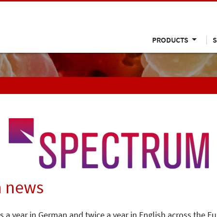
PRODUCTS
S
n news
s a year in German and twice a year in English across the E