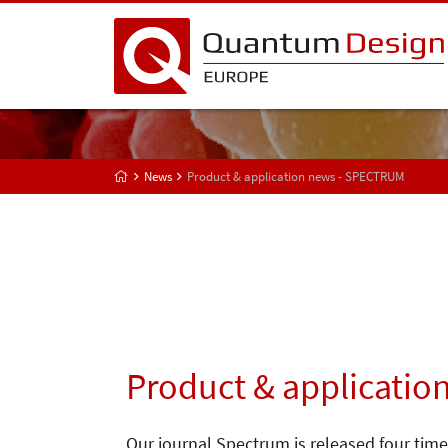
News
Product & application news - SPECTRUM
Product & applicatio
Our journal Spectrum is released four time