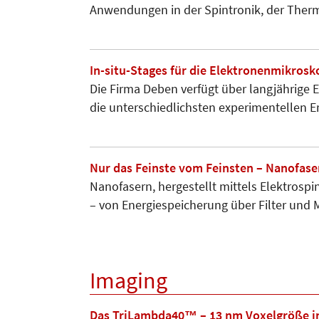
Anwendungen in der Spintro­nik, der Ther
In-situ-Stages für die Elektronenmikrosk
Die Firma Deben verfügt über langjährige E
die unterschied­lichsten experimentellen Er
Nur das Feinste vom Feinsten – Nanofase
Nanofasern, hergestellt mittels Elektrosp
– von Energie­speicherung über Filter un
Imaging
Das TriLambda40™ – 13 nm Voxelgröße i