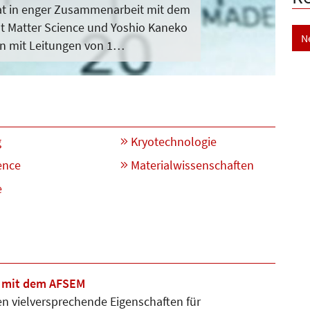
t in enger Zusammenarbeit mit dem
t Matter Science und Yoshio Kaneko
N
en mit Leitungen von 1…
g
Kryotechnologie
ence
Materialwissenschaften
e
n mit dem AFSEM
n vielversprechende Eigenschaf­ten für