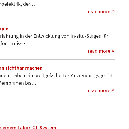
moelektrik, der…
read more
opie
rfahrung in der Entwicklung von In-situ-Stages für
for­dernis­se.…
read more
rn sichtbar machen
innen, haben ein breitgefächertes Anwendungsgebiet
d Membranen bis…
read more
n einem Labor-CT-System