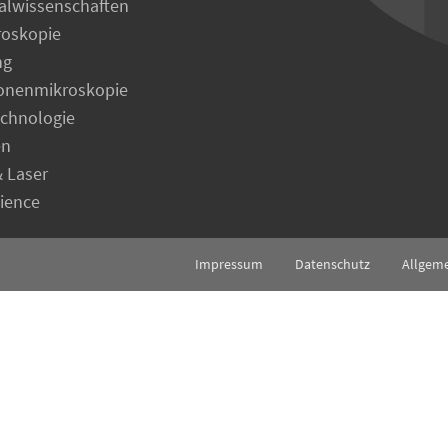
alwissenschaften
roskopie
ng
ronenmikroskopie
echnologie
en
& Laser
cience
Impressum
Datenschutz
Allgem