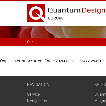
Oops, an error occurred! Code: 20260808111124725e6ef1
NAVIGATION
KATEG
Service
Quant
Neuigkeiten
Magne