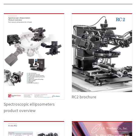
RC2 brochure
Spectroscopic ellipsometers
product overview