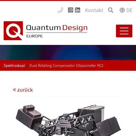
Kontakt
DE
Spektroskopische Ellipsometer
Dual Rotating Compensator Ellipsometer RC2
zurück