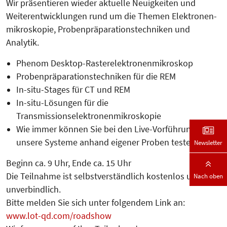
Wir präsentieren wieder aktuelle Neu­igkeiten und
Weiterentwicklungen rund um die Themen Elektronen­
mi­kro­­sko­pie, Proben­prä­parationstech­ni­ken und
Analytik.
Phenom Desktop-Rasterelek­tro­nenmikroskop
Probenpräparationstechniken für die REM
In-situ-Stages für CT und REM
In-situ-Lösungen für die
Transmissionselektronenmikroskopie
Wie immer können Sie bei den Live-Vorführungen
unsere Systeme anhand eigener Proben testen!
Newsletter
Beginn ca. 9 Uhr, Ende ca. 15 Uhr
Die Teilnahme ist selbstverständlich kostenlos und
Nach oben
unverbindlich.
Bitte melden Sie sich unter folgendem Link an:
www.lot-qd.com/roadshow