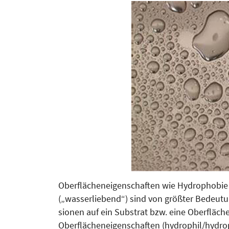
Oberflächeneigenschaften wie Hy­dro­phobi
(„wasserliebend“) sind von größter Bedeutung
sionen auf ein Substrat bzw. eine Oberfläc
Ober­flä­chen­­eigenschaften (hydrophil/hy­d