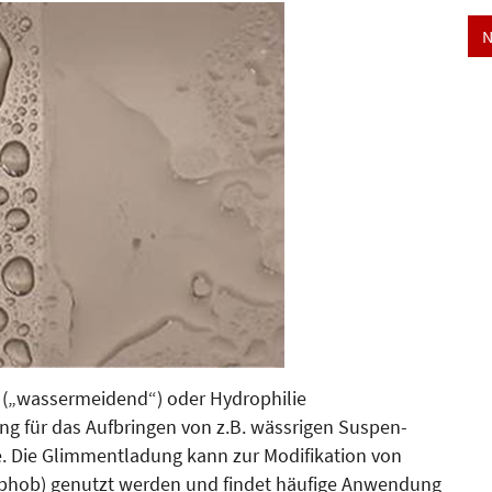
N
e („wassermeidend“) oder Hydrophilie
 für das Auf­bringen von z.B. wässrigen Sus­pen­­
he. Die Glimmentladung kann zur Modifikation von
ro­­phob) genutzt werden und findet häufige Anwendung