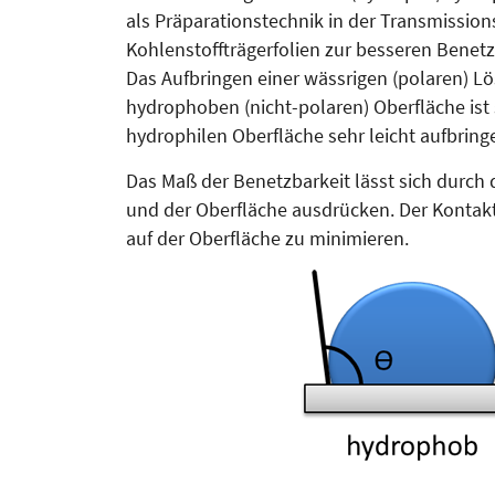
als Präpa­ra­­tionstechnik in der Trans­mis­si
Kohlen­stoff­trä­ger­fo­lien zur besseren Ben
Das Aufbringen einer wässrigen (polaren) Lö
hydrophoben (nicht-polaren) Ober­fläche ist
hydrophilen Oberfläche sehr leicht aufbringe
Das Maß der Benetzbarkeit lässt sich durch
und der Oberfläche ausdrücken. Der Kontakt­
auf der Oberfläche zu minimieren.