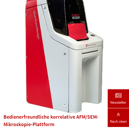
Newsletter
Bedienerfreundliche korrelative AFM/SEM-
Nach oben
Mikroskopie-Plattform