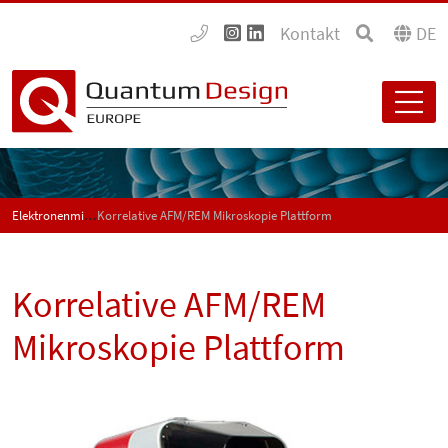
Kontakt
DE
Elektronenmikroskopie
Korrelative AFM/REM Mikroskopie Plattform
Korrelative AFM/REM
Mikroskopie Plattform