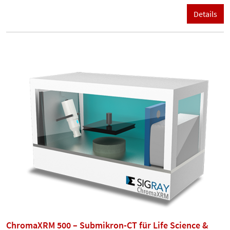
Details
ChromaXRM 500 – Submikron-CT für Life Science &