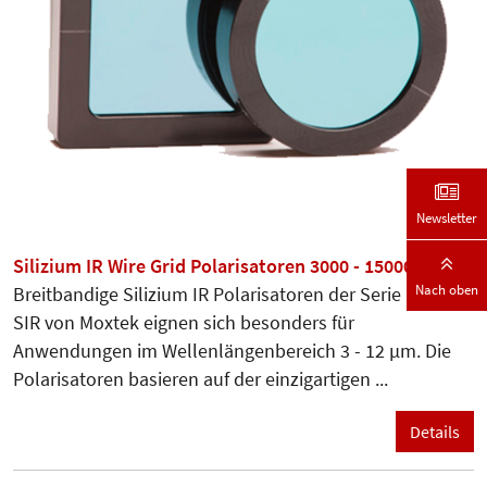
Newsletter
Silizium IR Wire Grid Polarisatoren 3000 - 15000 nm
Nach oben
Breitbandige Silizium IR Polarisatoren der Serie ProFlux
SIR von Moxtek eignen sich besonders für
Anwendungen im Wellenlängenbereich 3 - 12 µm. Die
Polarisatoren basieren auf der einzigartigen ...
Details