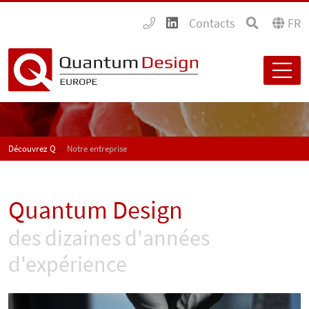
Contacts
FR
Découvrez Quantum Design
Notre entreprise
Quantum Design
des dizaines d'années
d'expérience