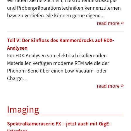
Wir laden Sie herzlich ein, Elek­tro­nen­mikroskopie
und Pro­ben­prä­pa­­ra­tionstechniken kennenzu­ler­nen
bzw. zu vertiefen. Sie können gerne eigene…
read more
Teil V: Der Einfluss des Kammerdrucks auf EDX-
Analysen
Für EDX-Analysen von elektrisch isolierenden
Materialien verfügen moderne REM wie die der
Phenom-Serie über einen Low-Vacuum- oder
Charge…
read more
Imaging
Spektralkameraserie FX – jetzt auch mit GigE-