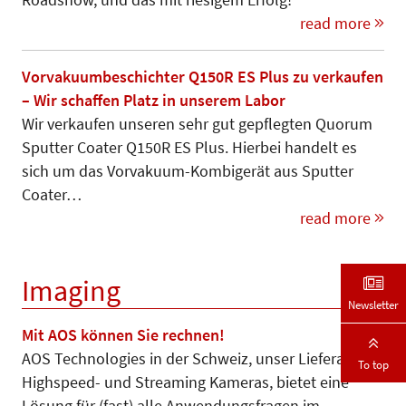
read more
Vorvakuumbeschichter Q150R ES Plus zu verkaufen
– Wir schaffen Platz in unserem Labor
Wir verkaufen unseren sehr gut gepflegten Quorum
Sputter Coater Q150R ES Plus. Hierbei handelt es
sich um das Vorvakuum-Kombigerät aus Sputter
Coater…
read more
Imaging
Newsletter
Mit AOS können Sie rechnen!
AOS Technologies in der Schweiz, unser Lieferant für
To top
Highspeed- und Streaming Kameras, bietet eine
Lösung für (fast) alle Anwendungsfragen im