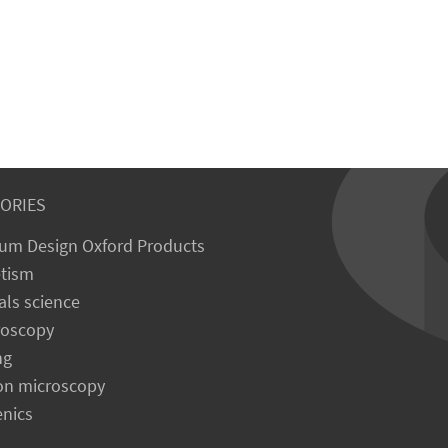
ORIES
um Design Oxford Products
tism
als science
roscopy
ng
on microscopy
enics