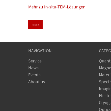
Mehr zu In-situ-TEM-Lösungen
back
NAVIGATION
CATEG
Service
Quant
News
Magne
Events
Materi
About us
Spect
Imagi
Electr
Cryog
Optics