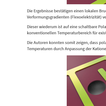
Die Ergebnisse bestätigen einen lokalen Br
Verformungsgradienten (Flexoelektrizität) v
Dieser wiederum ist auf eine schaltbare Pol
konventionellen Tem­peraturbereich für exist
Die Autoren konnten somit zeigen, dass polar
Tem­­­pe­raturen durch Anpassung der Ka­tion