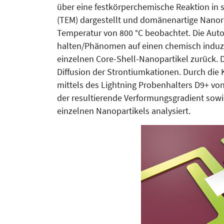
über eine festkörperchemi­sche Reak­tion in s
(TEM) dargestellt und domänenartige Nano­
Temperatur von 800 °C beobachtet. Die Au­to
halten/Phänomen auf einen chemisch induzie
einzelnen Core-Shell-Nanopartikel zurück. 
Dif­fusion der Strontiumkationen. Durch die
mittels des Lightning Probenhalters D9+ vo
der resultierende Ver­formungsgradient sowie
einzelnen Nanopartikels ana­lysiert.