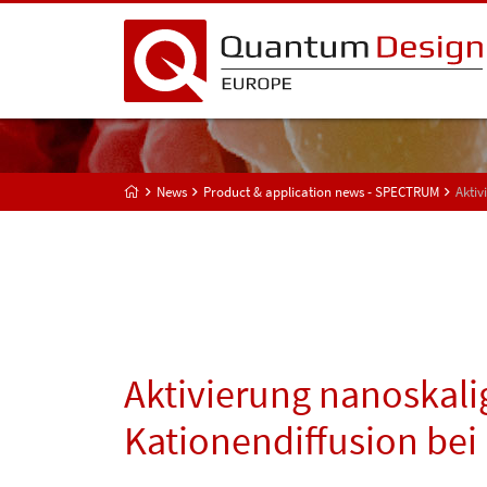
News
Product & application news - SPECTRUM
Aktiv
Aktivierung nanoskalig
Kationendiffusion be