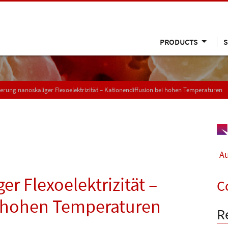
PRODUCTS
S
ierung nanoskaliger Flexoelektrizität – Kationendiffusion bei hohen Temperaturen
Au
er Flexoelektrizität –
C
i hohen Temperaturen
R