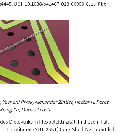
4445, DOI: 10.1038/s41467-018-06959-8, zu über­
evheni Pivak, Alexander Zintler, Hector H. Perez-
-Xiang Xu, Matias Acosta
.
es Dielek­trikum Flexoelek­trizität. In diesem Fall
on­tium­tita­nat (NBT-25ST) Core-Shell-Na­no­partikel