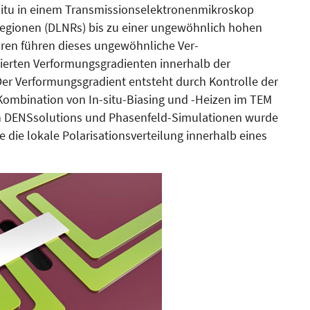
itu in einem Trans­­mis­sions­elek­tronenmikroskop
regionen (DLNRs) bis zu einer ungewöhnlich hohen
­ren führen dieses ungewöhn­liche Ver­
rten Verfor­mungs­gra­dienten innerhalb der
Der Verformungsgradient entsteht durch Kontrolle der
 Kom­bination von In-situ-Biasing und -Heizen im TEM
n DENS­solutions und Phasenfeld-Si­mu­lationen wurde
 die lo­kale Polarisationsverteilung innerhalb eines