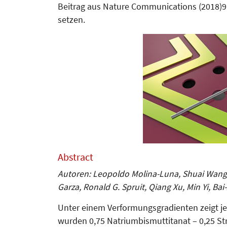
Beitrag aus Nature Communications (2018)9:
setzen.
Abstract
Autoren: Leopoldo Molina-Luna, Shuai Wang, Y
Garza, Ronald G. Spruit, Qiang Xu, Min Yi, Bai
Unter einem Verfor­­mungsgradienten zeigt jed
wurden 0,75 Natrium­bismut­titanat – 0,25 Str