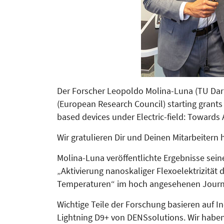
Der Forscher Leopoldo Molina-Luna (TU Darm
(Euro­pean Research Council) starting grant
based devices under Electric-field: Toward
Wir gratulieren Dir und Deinen Mit­arbeitern 
Molina-Luna veröffentlichte Ergebnisse sein
„Aktivierung nanoskaliger Flexoelektrizität
Tem­­peraturen“ im hoch angesehenen Jour­
Wichtige Teile der For­schung basieren auf 
Lightning D9+ von DENS­solutions. Wir haben