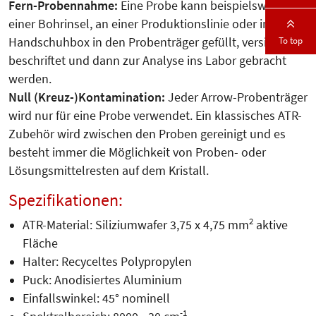
Fern-Probennahme:
Eine Probe kann beispielsweise auf
einer Bohrinsel, an einer Produktionslinie oder in einer
To top
Handschuhbox in den Probenträger gefüllt, versiegelt,
beschriftet und dann zur Analyse ins Labor gebracht
werden.
Null (Kreuz-)Kontamination:
Jeder Arrow-Probenträger
wird nur für eine Probe verwendet. Ein klassisches ATR-
Zubehör wird zwischen den Proben gereinigt und es
besteht immer die Möglichkeit von Proben- oder
Lösungsmittelresten auf dem Kristall.
Spezifikationen:
2
ATR-Material: Siliziumwafer 3,75 x 4,75 mm
aktive
Fläche
Halter: Recyceltes Polypropylen
Puck: Anodisiertes Aluminium
Einfallswinkel: 45° nominell
-1