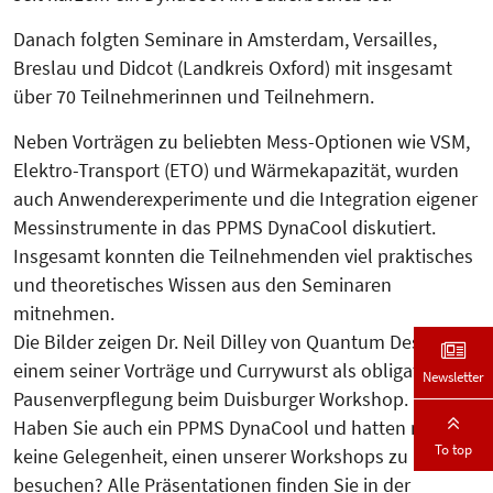
Danach folgten Seminare in Amster­dam, Versailles,
Breslau und Didcot (Land­kreis Oxford) mit insgesamt
über 70 Teilnehmerinnen und Teilnehmern.
Neben Vorträgen zu beliebten Mess-Optionen wie VSM,
Elektro-Transport (ETO) und Wärmekapazität, wurden
auch Anwen­derexperimente und die Integration eigener
Messinstrumente in das PPMS DynaCool diskutiert.
Insgesamt konnten die Teilnehmenden viel praktisches
und theoretisches Wis­sen aus den Seminaren
mitnehmen.
Die Bilder zeigen Dr. Neil Dilley von Quantum Design bei
einem seiner Vorträge und Currywurst als obligatorische
Newsletter
Pausenverpflegung beim Duisburger Workshop.
Haben Sie auch ein PPMS DynaCool und hatten noch
To top
keine Gelegenheit, einen unserer Workshops zu
besuchen? Alle Präsentationen finden Sie in der