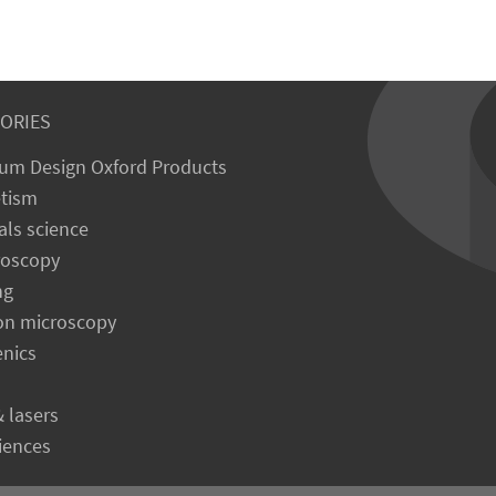
ORIES
um Design Oxford Products
tism
als science
roscopy
ng
on microscopy
enics
& lasers
ciences