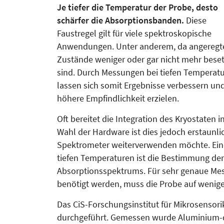
Je tiefer die Temperatur der Pro­be, desto
schärfer die Absorp­tions­ban­den.
Diese
Faustregel gilt für viele spektroskopische
Anwendungen. Unter anderem, da angeregt
Zustände weniger oder gar nicht mehr beset
sind. Durch Messungen bei tiefen Temperat
lassen sich somit Ergebnisse verbessern un
höhere Empfindlichkeit erzielen.
Oft bereitet die Integration des Kryostaten 
Wahl der Hardware ist dies jedoch erstaunl
Spektrometer weiterverwenden möchte. Ein
tiefen Tempe­ra­tu­ren ist die Bestimmung d
Absorptionsspektrums. Für sehr genaue Mess
benö­tigt werden, muss die Probe auf wenig
Das CiS-Forschungsinstitut für Mikro­­sensor
durchgeführt. Gemessen wurde Aluminium-do­­t