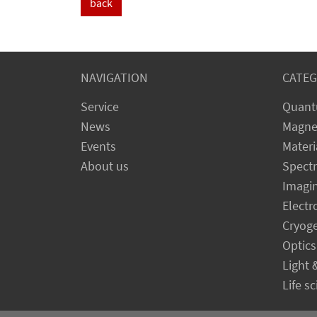
back
NAVIGATION
CATEG
Service
Quant
News
Magne
Events
Materi
About us
Spect
Imagi
Electr
Cryog
Optics
Light 
Life s