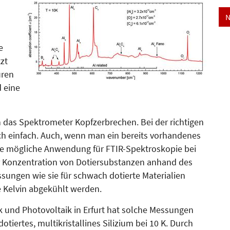
N
e
zt
uren
d eine
in das Spektrometer Kopf­zerbrechen. Bei der richtigen
ich einfach. Auch, wenn man ein bereits vorhandenes
e mögliche Anwendung für FTIR-Spektroskopie bei
er Konzen­tration von Dotiersubstanzen anhand des
ungen wie sie für schwach dotierte Materialien
e Kelvin abgekühlt werden.
ik und Photovoltaik in Er­furt hat solche Messungen
ier­tes, multikristallines Silizium bei 10 K. Durch