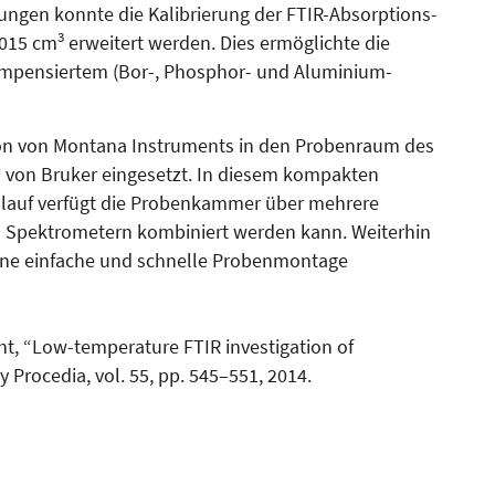
ngen konnte die Kalibrierung der FTIR-Ab­sorp­tions­
3
1015 cm
erweitert werden. Dies ermöglichte die
mpensiertem (Bor-, Phosphor- und Alu­minium-
ion von Montana Instruments in den Probenraum des
von Bru­­ker eingesetzt. In diesem kompak­ten
lauf verfügt die Proben­kammer über mehrere
en Spektro­metern kombiniert werden kann. Wei­terhin
ine einfache und schnel­­­le Probenmontage
rscht, “Low-temperature FTIR investigation of
 Procedia, vol. 55, pp. 545–551, 2014.