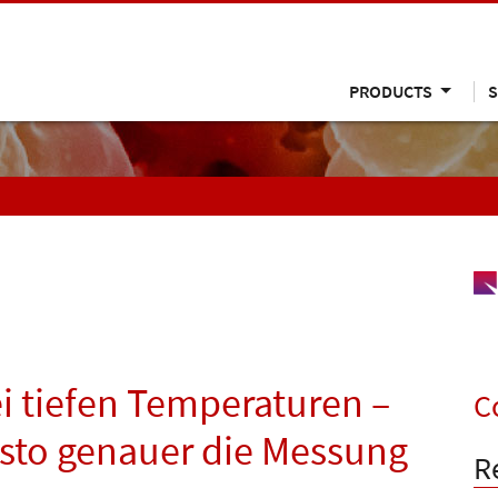
PRODUCTS
S
i tiefen Temperaturen –
C
desto genauer die Messung
R