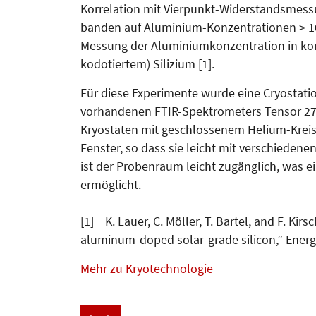
Korrelation mit Vier­punkt-Widerstandsmessu
banden auf Aluminium-Kon­zen­tra­tionen > 
Messung der Aluminiumkonzentration in ko
kodotiertem) Silizium [1].
Für diese Experimente wurde eine Cryostat
vorhande­nen FTIR-Spektrometers Tensor 27 
Kryostaten mit geschlossenem Helium-Kreis
Fenster, so dass sie leicht mit verschieden
ist der Probenraum leicht zu­gänglich, was e
ermöglicht.
[1] K. Lauer, C. Möller, T. Bartel, and F. Ki
aluminum-doped solar-grade silicon,” Energy
Mehr zu Kryotechnologie