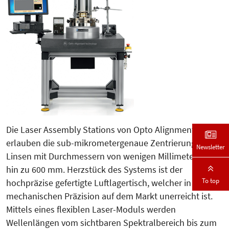
Die Laser Assembly Stations von Op­to Alignment
erlauben die sub-mi­­krometergenaue Zentrierung von
Newsletter
Linsen mit Durchmessern von wenigen Millimetern bis
hin zu 600 mm. Herzstück des Systems ist der
To top
hochpräzise gefertigte Luftlagertisch, welcher in seiner
mechanischen Prä­zi­sion auf dem Markt unerreicht ist.
Mittels eines flexiblen Laser-Mo­duls werden
Wellenlängen vom sichtba­ren Spektralbereich bis zum