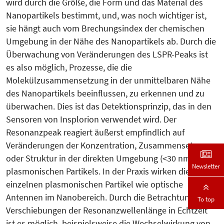
wird durch die Größe, die Form und das Material des
Nanopartikels bestimmt, und, was noch wichtiger ist,
sie hängt auch vom Brechungsindex der chemischen
Umgebung in der Nähe des Nanopartikels ab. Durch die
Überwachung von Veränderungen des LSPR-Peaks ist
es also möglich, Prozesse, die die
Molekülzusammensetzung in der unmittelbaren Nähe
des Nanopartikels beeinflussen, zu erkennen und zu
überwachen. Dies ist das Detektionsprinzip, das in den
Sensoren von Insplorion verwendet wird. Der
Resonanzpeak reagiert äußerst empfindlich auf
Veränderungen der Konzentration, Zusammensetzung
oder Struktur in der direkten Umgebung (<30 nm) des
Newsletter
plasmonischen Partikels. In der Praxis wirken die
einzelnen plasmonischen Partikel wie optische
Antennen im Nanobereich. Durch die Betrachtung von
To top
Verschiebungen der Resonanzwellenlänge in Echtzeit
ist es möglich, beispielsweise die Wechselwirkung von