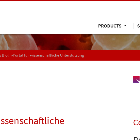
PRODUCTS
S
 Biolin-Portal für wissenschaftliche Unterstützung
issenschaftliche
C
R