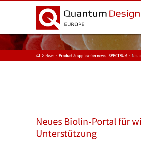
News
Product & application news - SPECTRUM
Neues
Neues Biolin-Portal für w
Unterstützung