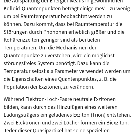
Die Aufspaltung der Energieniveaus in gewöhnlichen
Kolloid-Quantenpunk­ten beträgt einige meV – zu wenig
um bei Raumtemperatur beobachtet werden zu
können. Dazu kommt, dass bei Raumtemperatur die
Störungen durch Phononen erheblich größer und die
Kohärenzzeiten geringer sind als bei tiefen
Temperaturen. Um die Mechanismen der
Quantenpunkte zu verstehen, wird ein möglichst
störungsfreies System benötigt. Dazu kann die
Temperatur selbst als Para­me­ter verwendet werden um
die Ei­gen­schaften eines Quantenpunktes, z. B. die
Population der Exzitonen, zu ver­ändern.
Während Elektron-Loch-Paare neu­tra­le Exzitonen
bilden, kann durch das Hinzufügen eines weiteren
Ladungs­trägers ein geladenes Exzi­ton (Trion) entstehen.
Zwei Elek­tronen und zwei Löcher formen ein Biexziton.
Jeder dieser Quasipartikel hat seine speziellen