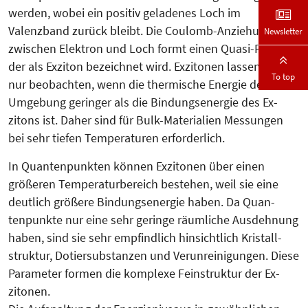
werden, wobei ein positiv geladenes Loch im
Valenzband zurück bleibt. Die Coulomb-Anziehung
Newsletter
zwischen Elek­tron und Loch formt einen Quasi-Par­tikel,
der als Exziton be­zeich­net wird. Exzitonen lassen sich
To top
nur be­obachten, wenn die thermi­sche Ener­gie der
Umgebung geringer als die Bindungsenergie des Ex­
zitons ist. Da­her sind für Bulk-Ma­terialien Mes­sungen
bei sehr tiefen Tem­peraturen erforderlich.
In Quantenpunkten können Exzitonen über einen
größeren Temperaturbereich bestehen, weil sie eine
deutlich größere Bindungsenergie haben. Da Quan­
tenpunkte nur eine sehr geringe räumliche Ausdehnung
haben, sind sie sehr empfindlich hinsichtlich Kris­tall­
struk­tur, Dotiersubstanzen und Ver­un­­­reinigungen. Diese
Para­meter formen die komplexe Fein­struktur der Ex­
zitonen.