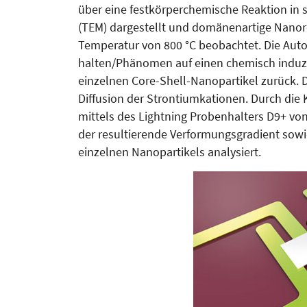
über eine festkörperchemi­sche Reak­tion in s
(TEM) dargestellt und domänenartige Nano­
Temperatur von 800 °C beobachtet. Die Au­to
halten/Phänomen auf einen chemisch induzie
einzelnen Core-Shell-Nanopartikel zurück. 
Dif­fusion der Strontiumkationen. Durch die
mittels des Lightning Probenhalters D9+ vo
der resultierende Ver­formungsgradient sowie
einzelnen Nanopartikels ana­lysiert.