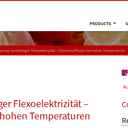
PRODUCTS
S
ierung nanoskaliger Flexoelektrizität – Kationendiffusion bei hohen Temperaturen
Au
er Flexoelektrizität –
C
i hohen Temperaturen
R