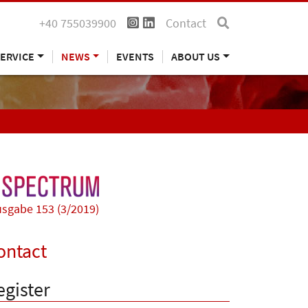
+40 755039900
Contact
ERVICE
NEWS
EVENTS
ABOUT US
sgabe 153 (3/2019)
ontact
egister