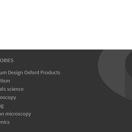
ORIES
um Design Oxford Products
tism
als science
roscopy
ng
on microscopy
enics