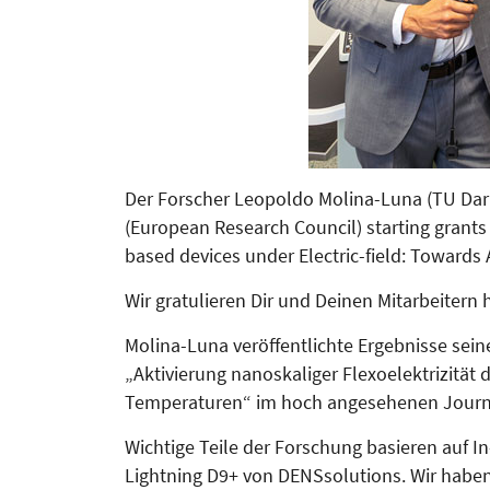
Der Forscher Leopoldo Molina-Luna (TU Darm
(Euro­pean Research Council) starting grant
based devices under Electric-field: Toward
Wir gratulieren Dir und Deinen Mit­arbeitern 
Molina-Luna veröffentlichte Ergebnisse sein
„Aktivierung nanoskaliger Flexoelektrizität
Tem­­peraturen“ im hoch angesehenen Jour­
Wichtige Teile der For­schung basieren auf 
Lightning D9+ von DENS­solutions. Wir haben