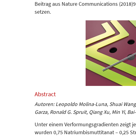
Beitrag aus Nature Communications (2018)9:
setzen.
Abstract
Autoren: Leopoldo Molina-Luna, Shuai Wang, Y
Garza, Ronald G. Spruit, Qiang Xu, Min Yi, Bai
Unter einem Verfor­­mungsgradienten zeigt jed
wurden 0,75 Natrium­bismut­titanat – 0,25 Str