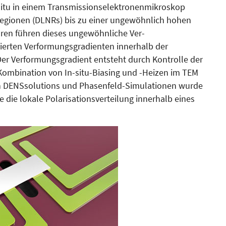
itu in einem Trans­­mis­sions­elek­tronenmikroskop
regionen (DLNRs) bis zu einer ungewöhnlich hohen
­ren führen dieses ungewöhn­liche Ver­
rten Verfor­mungs­gra­dienten innerhalb der
Der Verformungsgradient entsteht durch Kontrolle der
 Kom­bination von In-situ-Biasing und -Heizen im TEM
n DENS­solutions und Phasenfeld-Si­mu­lationen wurde
 die lo­kale Polarisationsverteilung innerhalb eines