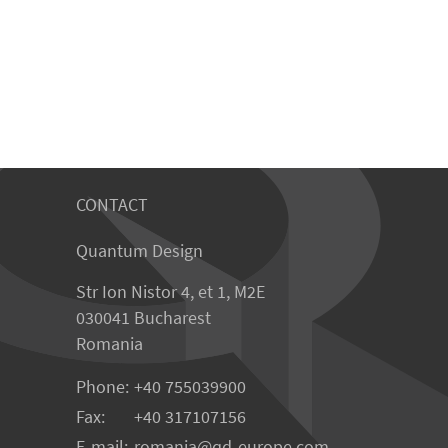
CONTACT
Quantum Design
Str Ion Nistor 4, et 1, M2E
030041 Bucharest
Romania
Phone:
+40 755039900
Fax:
+40 317107156
E-mail:
romania
qd-europe.com