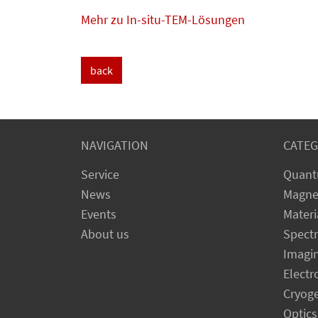
Mehr zu In-situ-TEM-Lösungen
back
NAVIGATION
CATEG
Service
Quant
News
Magne
Events
Materi
About us
Spect
Imagi
Electr
Cryog
Optics