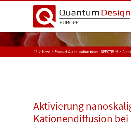
News
Product & application news - SPECTRUM
Aktiv
Aktivierung nanoskalig
Kationendiffusion be