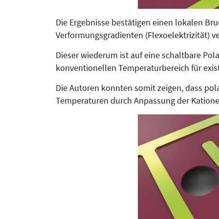
Die Ergebnisse bestätigen einen lokalen Br
Verformungsgradienten (Flexoelektrizität) v
Dieser wiederum ist auf eine schaltbare Pol
konventionellen Tem­peraturbereich für exist
Die Autoren konnten somit zeigen, dass polar
Tem­­­pe­raturen durch Anpassung der Ka­tion