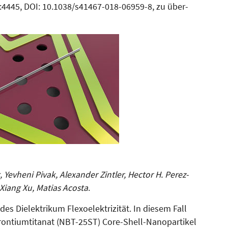
4445, DOI: 10.1038/s41467-018-06959-8, zu über­
evheni Pivak, Alexander Zintler, Hector H. Perez-
-Xiang Xu, Matias Acosta
.
es Dielek­trikum Flexoelek­trizität. In diesem Fall
on­tium­tita­nat (NBT-25ST) Core-Shell-Na­no­partikel