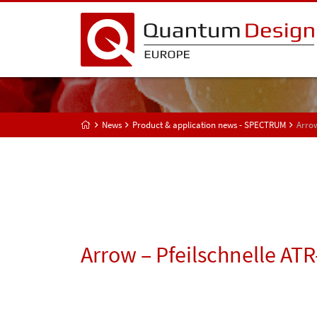
News
Product & application news - SPECTRUM
Arrow
Arrow – Pfeilschnelle AT