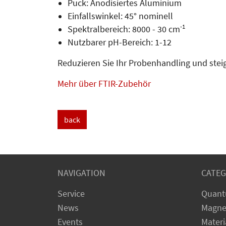
Puck: Anodisiertes Aluminium
Einfallswinkel: 45° nominell
-1
Spektralbereich: 8000 - 30 cm
Nutzbarer pH-Bereich: 1-12
Reduzieren Sie Ihr Probenhandling und steig
Mehr über FTIR-Zubehör
back
NAVIGATION
CATEG
Service
Quant
News
Magne
Events
Materi