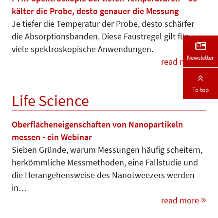
kälter die Probe, desto genauer die Messung
Je tiefer die Temperatur der Pro­be, desto schärfer
die Absorp­tions­ban­den. Diese Faustregel gilt für
viele spektroskopische Anwendungen.
Newsletter
read more
To top
Life Science
Oberflächeneigenschaften von Nanopartikeln
messen - ein Webinar
Sieben Gründe, warum Messungen häufig scheitern,
herkömmliche Mess­­methoden, eine Fallstudie und
die Heran­ge­hens­weise des Na­notwee­zers werden
in…
read more