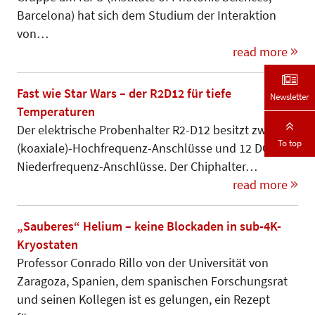
Barce­lona) hat sich dem Studium der Interaktion
von…
read more
Fast wie Star Wars – der R2D12 für tiefe
Newsletter
Temperaturen
Der elektrische Probenhalter R2-D12 besitzt zwei RF-
To top
(koaxiale)-Hoch­fre­quenz-Anschlüsse und 12 DC-
Nieder­fre­quenz-Anschlüsse. Der Chip­hal­ter…
read more
„Sauberes“ Helium – keine Blockaden in sub-4K-
Kryostaten
Professor Conrado Rillo von der Uni­versität von
Zaragoza, Spanien, dem spanischen Forschungsrat
und seinen Kollegen ist es gelungen, ein Re­zept