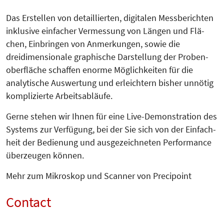
Das Erstellen von detaillierten, digitalen Messberichten
inklusive einfa­cher Vermessung von Längen und Flä­­­
chen, Einbringen von An­mer­kun­gen, sowie die
dreidimensionale gra­phi­sche Darstellung der Proben­
ober­flä­che schaffen enorme Mög­lich­keiten für die
analytische Aus­wertung und er­leichtern bisher unnötig
komplizier­te Arbeitsabläufe.
Gerne stehen wir Ihnen für eine Live-Demonstration des
Sys­­tems zur Ver­fügung, bei der Sie sich von der Ein­fach­
heit der Bedienung und aus­ge­zeich­neten Per­formance
überzeugen können.
Mehr zum Mikroskop und Scanner von Precipoint
Contact