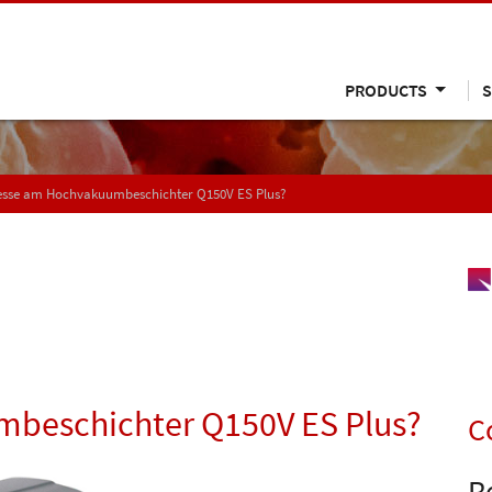
PRODUCTS
S
resse am Hochvakuumbeschichter Q150V ES Plus?
mbeschichter Q150V ES Plus?
C
R