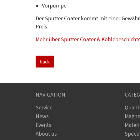
Vorpumpe
Der Sputter Coater kommt mit einer Gewähr
Preis.
Mehr über Sputter Coater & Kohlebeschicht
back
NAVIGATION
CATEG
Service
Quant
News
Magne
Events
Materi
About us
Spect