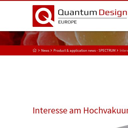
News
Product & application news - SPECTRUM
Inte
Interesse am Hochvakuu