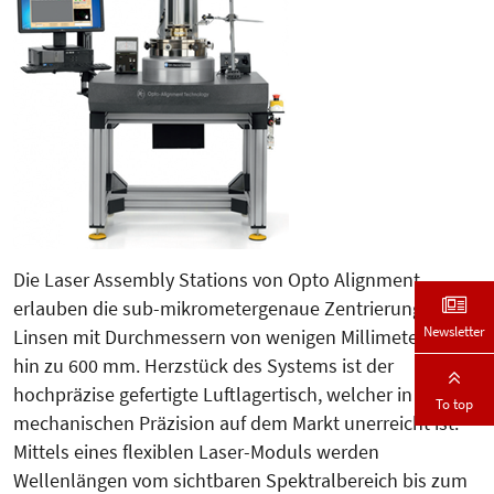
Die Laser Assembly Stations von Op­to Alignment
erlauben die sub-mi­­krometergenaue Zentrierung von
Newsletter
Linsen mit Durchmessern von wenigen Millimetern bis
hin zu 600 mm. Herzstück des Systems ist der
hochpräzise gefertigte Luftlagertisch, welcher in seiner
To top
mechanischen Prä­zi­sion auf dem Markt unerreicht ist.
Mittels eines flexiblen Laser-Mo­duls werden
Wellenlängen vom sichtba­ren Spektralbereich bis zum