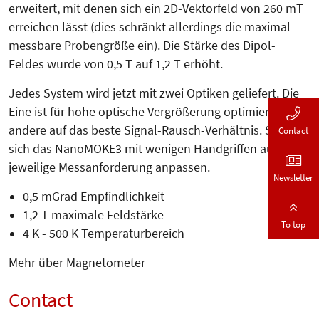
erweitert, mit denen sich ein 2D-Vektorfeld von 260 mT
erreichen lässt (dies schränkt allerdings die maximal
messbare Probengröße ein). Die Stärke des Dipol-
Feldes wurde von 0,5 T auf 1,2 T erhöht.
Jedes System wird jetzt mit zwei Optiken geliefert. Die
Eine ist für hohe optische Vergrößerung optimiert, die
andere auf das beste Signal-Rausch-Verhältnis. So lässt
Contact
sich das NanoMOKE3 mit wenigen Handgriffen auf die
jeweilige Messanforderung anpassen.
Newsletter
0,5 mGrad Empfindlichkeit
1,2 T maximale Feldstärke
To top
4 K - 500 K Temperaturbereich
Mehr über Magnetometer
Contact