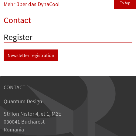
To top
Mehr über das DynaCool
Contact
Register
Newsletter registration
CONTACT
Quantum Design
Str Ion Nistor 4, et 1, M2E
030041 Bucharest
Romania