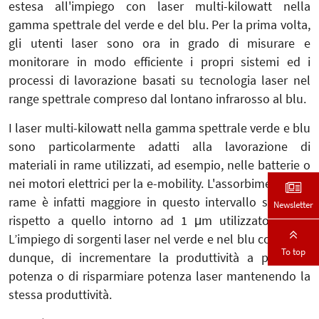
estesa all'impiego con laser multi-kilowatt nella
gamma spettrale del verde e del blu. Per la prima volta,
gli utenti laser sono ora in grado di misurare e
monitorare in modo efficiente i propri sistemi ed i
processi di lavorazione basati su tecnologia laser nel
range spettrale compreso dal lontano infrarosso al blu.
I laser multi-kilowatt nella gamma spettrale verde e blu
sono particolarmente adatti alla lavorazione di
materiali in rame utilizzati, ad esempio, nelle batterie o
nei motori elettrici per la e-mobility. L'assorbimento del
rame è infatti maggiore in questo intervallo spettrale
Newsletter
rispetto a quello intorno ad 1 μm utilizzato finora.
L’impiego di sorgenti laser nel verde e nel blu consente,
To top
dunque, di incrementare la produttività a parità di
potenza o di risparmiare potenza laser mantenendo la
stessa produttività.