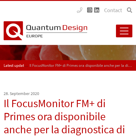
Contact
Latest updates
Il FocusMonitor FM+ di Primes ora disponibile anche per la diagnostica di sorgenti laser multi-kilowatt nei range spettrali verde e blu
28. September 2020
Il FocusMonitor FM+ di
Primes ora disponibile
anche per la diagnostica di