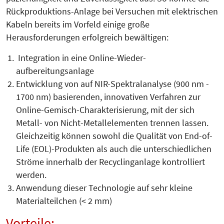
Rückproduktions-An­­lage bei Ver­su­chen mit elektrischen
Kabeln bereits im Vorfeld einige große
Herausforderungen erfolgreich bewältigen:
Integration in eine Online-Wieder­
aufbereitungsanlage
Entwicklung von auf NIR-Spektral­analyse (900 nm -
1700 nm) basieren­den, innovativen Verfahren zur
Onli­ne-Gemisch-Charakterisierung, mit der sich
Metall- von Nicht-Me­tall­ele­menten trennen lassen.
Gleich­zeitig können sowohl die Qualität von End-of-
Life (EOL)-Produkten als auch die unter­schiedlichen
Ströme innerhalb der Re­cyclinganlage kontrolliert
werden.
Anwendung dieser Technologie auf sehr kleine
Materialteilchen (< 2 mm)
Vorteile: