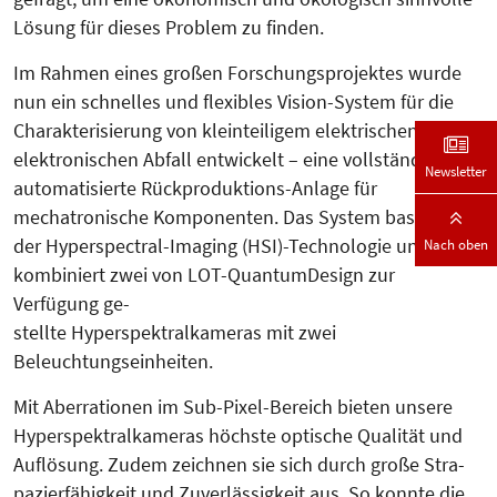
Lösung für dieses Problem zu finden.
Im Rahmen eines großen Forschungs­pro­jektes wurde
nun ein schnelles und fle­xibles Vision-System für die
Charak­terisierung von kleinteiligem elektrischen und
elektronischen Abfall entwickelt – eine vollständig
Newsletter
automatisierte Rückproduktions-Anlage für
mechatronische Komponenten. Das System basiert auf
der Hyperspectral-Imaging (HSI)-Technologie und
Nach oben
kombiniert zwei von LOT-QuantumDesign zur
Verfügung ge-­
­­stel­lte Hyperspektralkameras mit zwei
Beleuchtungseinheiten.
Mit Aberrationen im Sub-Pixel-Bereich bieten unsere
Hyperspektralkameras höch­ste optische Qualität und
Auf­lösung. Zudem zeichnen sie sich durch große Stra­­
pazierfähigkeit und Zuverlässigkeit aus. So konnte die