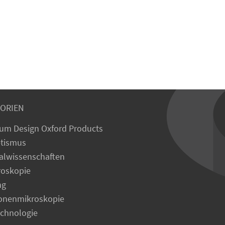
ORIEN
um Design Oxford Products
tismus
alwissenschaften
roskopie
ng
ronenmikroskopie
echnologie