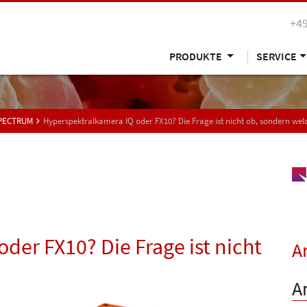
+49
PRODUKTE
SERVICE
SPECTRUM
Hyperspektralkamera IQ oder FX10? Die Frage ist nicht ob, sondern wel
der FX10? Die Frage ist nicht
A
A