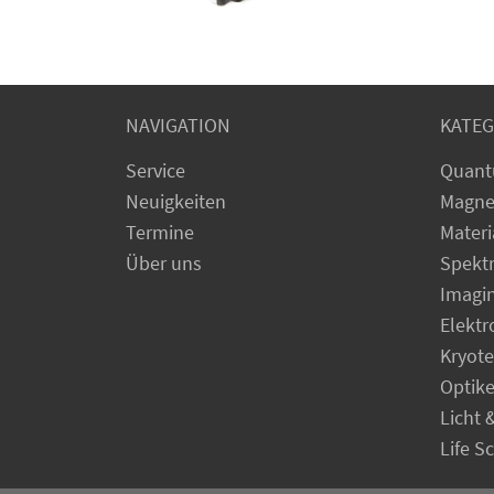
NAVIGATION
KATEG
Service
Quant
Neuigkeiten
Magne
Termine
Materi
Über uns
Spekt
Imagi
Elekt
Kryot
Optik
Licht 
Life S