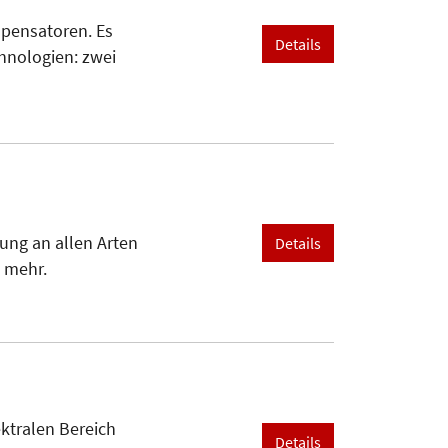
mpensatoren. Es
Details
hnologien: zwei
hung an allen Arten
Details
d mehr.
ektralen Bereich
Details