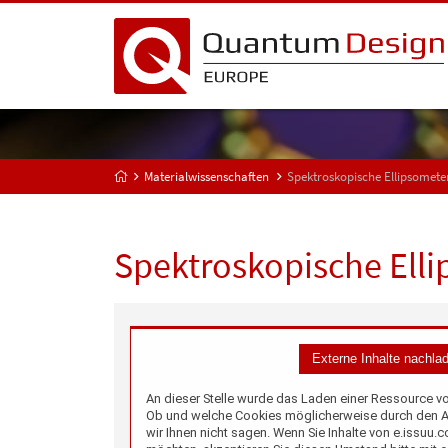
Materialwissenschaften
Spektroskopische Ellipsomete
Spektroskopische Ell