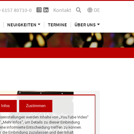
 6157 80710-0
Kontakt
DE
NEUIGKEITEN
TERMINE
ÜBER UNS