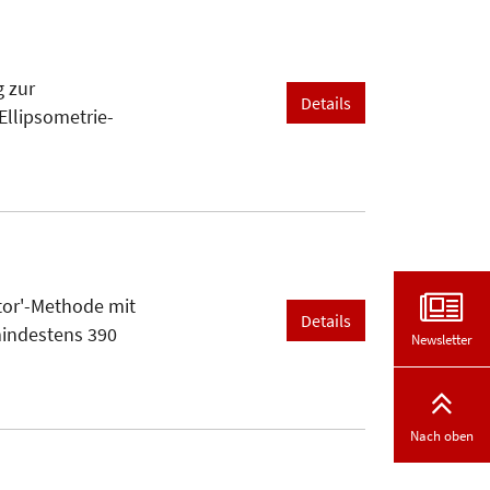
g zur
Details
Ellipsometrie-
tor'-Methode mit
Details
mindestens 390
Newsletter
Nach oben