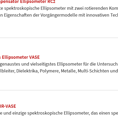
pensator Ellipsometer RC2
ste spektroskopische Ellipsometer mit zwei rotierenden Ko
en Eigenschaften der Vorgängermodelle mit innovativen Tec
 Ellipsometer VASE
 genaustes und vielseitigstes Ellipsometer für die Untersuc
lbleiter, Dielektrika, Polymere, Metalle, Multi-Schichten un
 IR-VASE
ste und einzige spektroskopische Ellipsometer, das einen sp