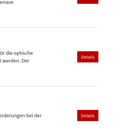
genaue
ür die optische
Details
t werden. Der
nforderungen bei der
Details