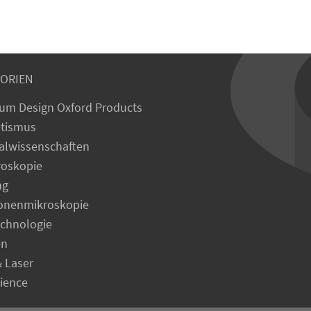
ORIEN
um Design Oxford Products
tismus
alwissenschaften
roskopie
ng
ronenmikroskopie
echnologie
en
& Laser
cience