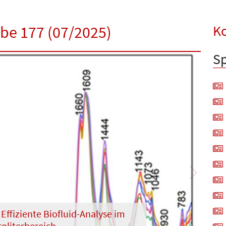
Ko
abe 177 (07/2025)
Sp
Next
Effiziente Biofluid-Analyse im
oliterbereich