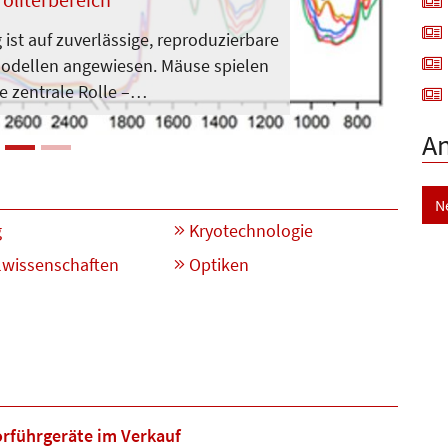
 ist auf zuverlässige, reproduzierbare
Modellen angewiesen. Mäuse spielen
e zentrale Rolle –…
A
N
g
Kryotechnologie
lwissenschaften
Optiken
rführgeräte im Verkauf