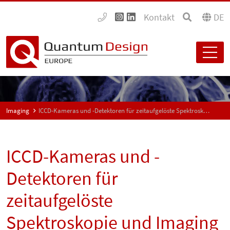
Kontakt
DE
Imaging
ICCD-Kameras und -Detektoren für zeitaufgelöste Spektroskopie und Imaging
ICCD-Kameras und -
Detektoren für
zeitaufgelöste
Spektroskopie und Imaging