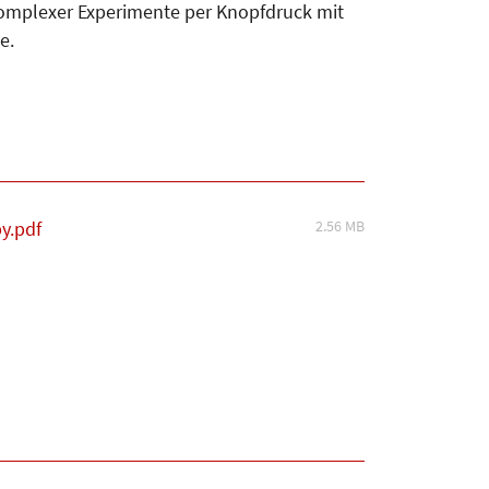
 komplexer Experimente per Knopfdruck mit
e.
2.56 MB
y.pdf