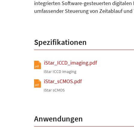
integrierten Software-gesteuerten digitalen
umfassender Steuerung von Zeitablauf und Ve
Spezifikationen
iStar_ICCD_imaging.pdf
pdf
iStar ICCD imaging
iStar_sCMOS.pdf
pdf
iStar sCMOS
Anwendungen