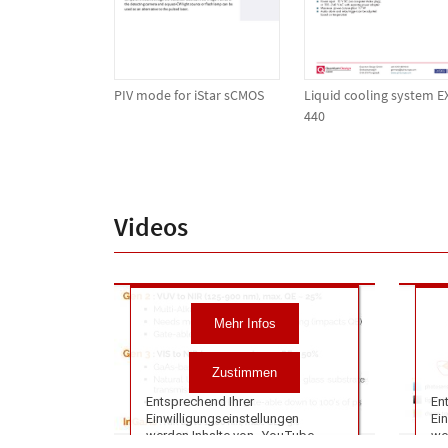
PIV mode for iStar sCMOS
Liquid cooling system E
440
Videos