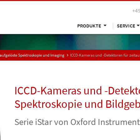
+49
PRODUKTE
SERVICE
taufgelöste Spektroskopie und Imaging
ICCD-Kameras und -Detektoren für zeitau
ICCD-Kameras und -Detekto
Spektroskopie und Bildge
Serie iStar von Oxford Instrumen