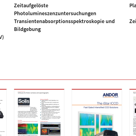
Zeitaufgelöste
Pl
Photolumineszenzuntersuchungen
Transientenabsorptionsspektroskopie und
Ze
Bildgebung
V)