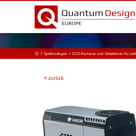
Spektroskopie
ICCD-Kameras und -Detektoren für zei
zurück