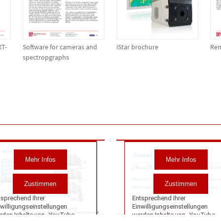
XT-
Software for cameras and
iStar brochure
Rem
spectropgraphs