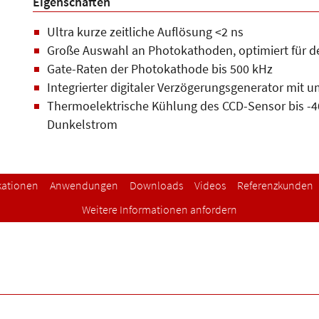
Eigenschaften
Ultra kurze zeitliche Auflösung <2 ns
Große Auswahl an Photokathoden, optimiert für de
Gate-Raten der Photokathode bis 500 kHz
Integrierter digitaler Verzögerungsgenerator mit
Thermoelektrische Kühlung des CCD-Sensor bis -40
Dunkelstrom
kationen
Anwendungen
Downloads
Videos
Referenzkunden
Weitere Informationen anfordern