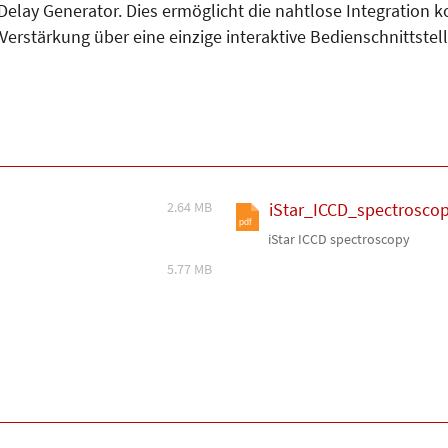
 Delay Generator. Dies ermöglicht die nahtlose Integration
rstärkung über eine einzige interaktive Bedienschnittstell
2.64 MB
iStar_ICCD_spectroscop
pdf
iStar ICCD spectroscopy
5.77 MB