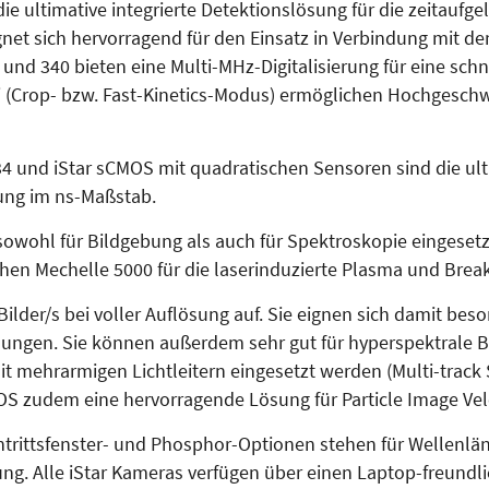
die ultimative integrierte Detektionslösung für die zeitauf
gnet sich hervorragend für den Einsatz in Verbindung mit 
und 340 bieten eine Multi-MHz-Digitalisierung für eine schn
 (Crop- bzw. Fast-Kinetics-Modus) ermöglichen Hochgeschw
334 und iStar sCMOS mit quadratischen Sensoren sind die ult
ung im ns-Maßstab.
rd sowohl für Bildgebung als auch für Spektroskopie eingese
hen Mechelle 5000 für die laserinduzierte Plasma und Brea
lder/s bei voller Auflösung auf. Sie eignen sich damit bes
gen. Sie können außerdem sehr gut für hyperspektrale Bil
t mehrarmigen Lichtleitern eingesetzt werden (Multi-track
S zudem eine hervorragende Lösung für Particle Image Velo
Eintrittsfenster- und Phosphor-Optionen stehen für Wellenl
ung. Alle iStar Kameras verfügen über einen Laptop-freundl