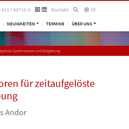
 6157 80710-0
Kontakt
DE
NEUIGKEITEN
TERMINE
ÜBER UNS
fgelöste Spektroskopie und Bildgebung
ren für zeitaufgelöste
bung
ts Andor