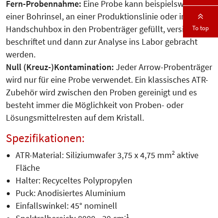
Fern-Probennahme:
Eine Probe kann beispielsweise auf
einer Bohrinsel, an einer Produktionslinie oder in einer
To top
Handschuhbox in den Probenträger gefüllt, versiegelt,
beschriftet und dann zur Analyse ins Labor gebracht
werden.
Null (Kreuz-)Kontamination:
Jeder Arrow-Probenträger
wird nur für eine Probe verwendet. Ein klassisches ATR-
Zubehör wird zwischen den Proben gereinigt und es
besteht immer die Möglichkeit von Proben- oder
Lösungsmittelresten auf dem Kristall.
Spezifikationen:
2
ATR-Material: Siliziumwafer 3,75 x 4,75 mm
aktive
Fläche
Halter: Recyceltes Polypropylen
Puck: Anodisiertes Aluminium
Einfallswinkel: 45° nominell
-1