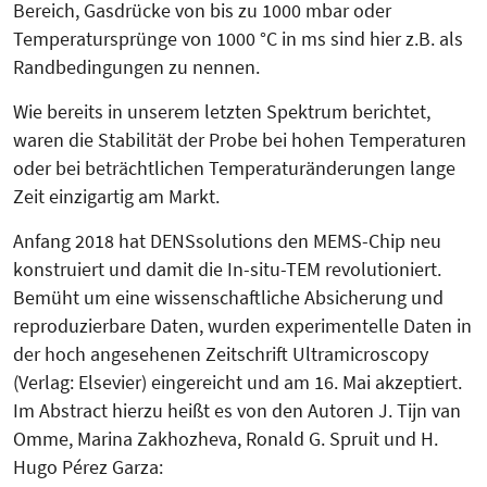
Bereich, Gasdrücke von bis zu 1000 mbar oder
Temperatursprünge von 1000 °C in ms sind hier z.B. als
Randbedingungen zu nennen.
Wie bereits in unserem letzten Spek­trum berichtet,
waren die Sta­bi­lität der Probe bei hohen Tempe­ra­tu­ren
oder bei beträchtlichen Tem­pe­ra­tur­än­derungen lange
Zeit einzigar­tig am Markt.
Anfang 2018 hat DENSsolutions den MEMS-Chip neu
konstruiert und damit die In-situ-TEM revolutioniert.
Bemüht um eine wissenschaftliche Absicherung und
reproduzierbare Da­ten, wurden experimentelle Daten in
der hoch angesehenen Zeitschrift Ultra­microscopy
(Verlag: Elsevier) ein­gereicht und am 16. Mai akzeptiert.
Im Abstract hierzu heißt es von den Autoren J. Tijn van
Omme, Marina Zakhozheva, Ronald G. Spruit und H.
Hugo Pérez Garza: