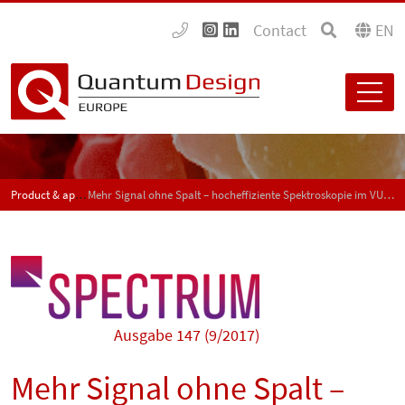
Contact
EN
Product & application news - SPECTRUM
Mehr Signal ohne Spalt – hocheffiziente Spektroskopie im VUV und EUV oder XUV
Ausgabe 147 (9/2017)
Mehr Signal ohne Spalt –