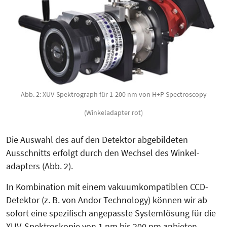
Abb. 2: XUV-Spektrograph für 1-200 nm von H+P Spectroscopy
(Winkeladapter rot)
Die Aus­wahl des auf den Detektor abgebildeten
Ausschnitts erfolgt durch den Wechsel des Win­kel­
adapters (Abb. 2).
In Kombination mit einem vakuumkompatiblen CCD-
Detektor (z. B. von Andor Technology) können wir ab
sofort eine spezifisch ange­passte Sys­temlösung für die
XUV-Spek­troskopie von 1 nm bis 200 nm anbieten.