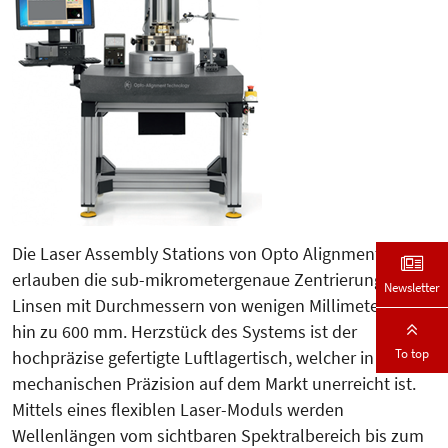
Die Laser Assembly Stations von Op­to Alignment
erlauben die sub-mi­­krometergenaue Zentrierung von
Newsletter
Linsen mit Durchmessern von wenigen Millimetern bis
hin zu 600 mm. Herzstück des Systems ist der
To top
hochpräzise gefertigte Luftlagertisch, welcher in seiner
mechanischen Prä­zi­sion auf dem Markt unerreicht ist.
Mittels eines flexiblen Laser-Mo­duls werden
Wellenlängen vom sichtba­ren Spektralbereich bis zum