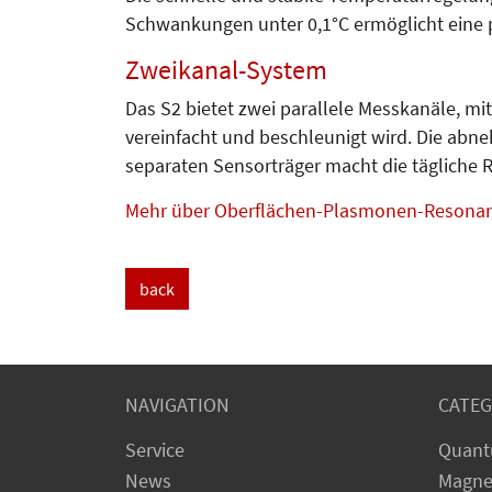
Schwankungen unter 0,1°C ermöglicht eine 
Zweikanal-System
Das S2 bietet zwei parallele Messkanäle, m
vereinfacht und beschleunigt wird. Die abne
separaten Sensorträger macht die tägliche 
Mehr über Oberflächen-Plasmonen-Resona
back
NAVIGATION
CATEG
Service
Quant
News
Magne