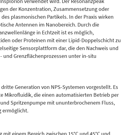
 Insplorion verwendet wird. Der Resonanzpeak
ungen der Konzentration, Zusammensetzung oder
des plasmonischen Partikels. In der Praxis wirken
ptische Antennen im Nanobereich. Durch die
zwellenlänge in Echtzeit ist es möglich,
iden oder Proteinen mit einer Lipid-Doppelschicht zu
vielseitige Sensorplattform dar, die den Nachweis und
l- und Grenzflächenprozessen unter in-situ
 dritte Generation von NPS-Systemen vorgestellt. Es
te Mikrofluidik, die einen automatisierten Betrieb per
l und Spritzenpumpe mit ununterbrochenem Fluss,
 ermöglicht.
ng mit einem Bereich zwischen 15°C und 45°C und