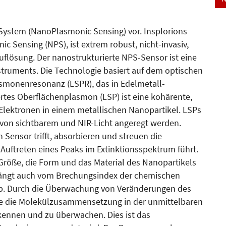
-System (NanoPlasmonic Sensing) vor. Insplorions
 Sensing (NPS), ist extrem robust, nicht-invasiv,
Auflösung. Der nanostrukturierte NPS-Sensor ist eine
truments. Die Technologie basiert auf dem optischen
smonenresonanz (LSPR), das in Edelmetall-
ertes Oberflächenplasmon (LSP) ist eine kohärente,
 Elektronen in einem metallischen Nanopartikel. LSPs
von sichtbarem und NIR-Licht angeregt werden.
Sensor trifft, absorbieren und streuen die
 Auftreten eines Peaks im Extinktionsspektrum führt.
 Größe, die Form und das Material des Nanopartikels
 hängt auch vom Brechungsindex der chemischen
b. Durch die Überwachung von Veränderungen des
die die Molekülzusammensetzung in der unmittelbaren
kennen und zu überwachen. Dies ist das