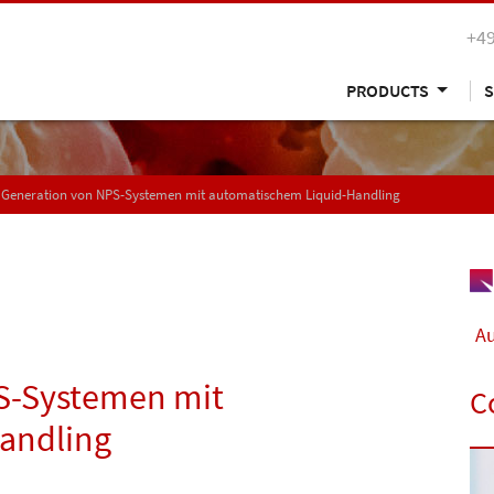
+49
PRODUCTS
S
 Generation von NPS-Systemen mit automatischem Liquid-Handling
Au
S-Systemen mit
C
andling