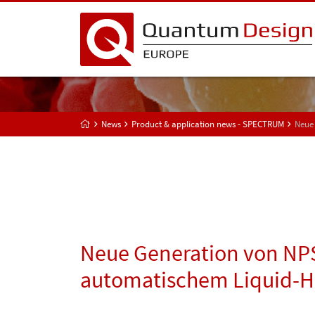
News
Product & application news - SPECTRUM
Neue
Neue Generation von NP
automatischem Liquid-H