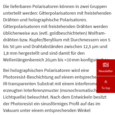
Die lieferbaren Polarisatoren können in zwei Gruppen
unterteilt werden: Gitterpolarisatoren mit freistehenden
Drähten und holographische Pola­risatoren.
Gitterpolarisatoren mit freistehenden Drähten werden
üblicher­wei­se aus (evtl. goldbeschichteten) Wolfram­
drähten bzw. Kupfer/Beryl­lium mit Durchmessern von 5
bis 50 µm und Drahtabständen zwischen 12,5 µm und
1,8 mm hergestellt und sind damit für den
Wellenlängenbereich 20 µm bis >10 mm konfigurierbar.
Bei holographischen Polarisatoren wird eine
Newsletter
Photoresist-Beschichtung auf einem entsprechenden
IR-transparenten Sub­strat mit einem interferometrisch
To top
erzeugten Interferenzmuster (monochromatische
Lichtquelle) beleuchtet. Nach dem Entwickeln besitzt
der Photoresist ein sinusförmiges Profil auf das im
Vakuum unter einem entsprechenden Winkel