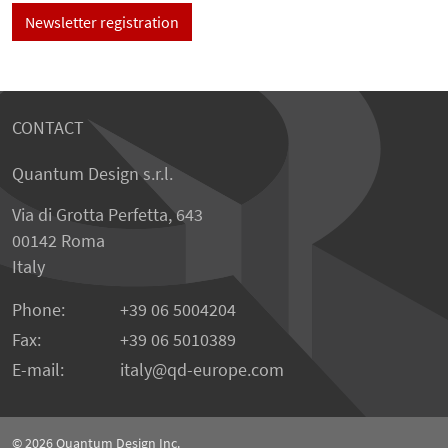
Newsletter registration
CONTACT
Quantum Design s.r.l.
Via di Grotta Perfetta, 643
00142 Roma
Italy
Phone:
+39 06 5004204
Fax:
+39 06 5010389
E-mail:
italy@qd-europe.com
© 2026
Quantum Design Inc.