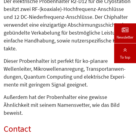
Der elektrische Probenhalter R2-D12 für die Cryostation
besitzt zwei RF-(koaxiale)-Hoch­fre­quenz-Anschlüsse
und 12 DC-Nieder­fre­quenz-Anschlüsse. Der Chip­hal­ter
verwendet eine einzigartige Ab­schir­mungsschicht, eine
gebündelte Verka­belung für bestmögliche Leis­tung und
Newsletter
einfache Hand­habung, sowie nutzer­spezifische Kon­
takte.
To top
Dieser Probenhalter ist perfekt für ko-planare
Wellenleiter, Mikro­­wel­len­anregung, Transport­anwen­
dungen, Quan­tum Computing und elek­trische Ex­peri­
mente mit geringem Signal geeignet.
Außerdem hat der Probenhalter eine gewisse
Ähnlichkeit mit seinem Namensvetter, wie das Bild
beweist.
Contact