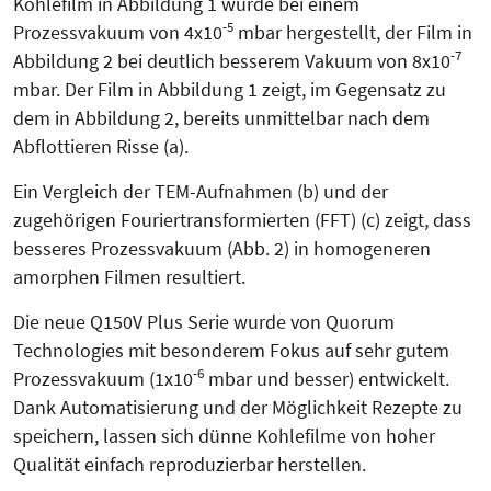
Kohlefilm in Abbildung 1 wurde bei einem
-5
Prozessvakuum von 4x10
mbar hergestellt, der Film in
-
7
Abbildung 2 bei deutlich besserem Vakuum von 8x10
mbar. Der Film in Abbildung 1 zeigt, im Gegensatz zu
dem in Abbildung 2, bereits unmittelbar nach dem
Abflottieren Risse (a).
Ein Vergleich der TEM-Auf­nah­men (b) und der
zugehörigen Fourier­transformierten (FFT) (c) zeigt, dass
besseres Prozessvakuum (Abb. 2) in homogeneren
amorphen Fil­men resultiert.
Die neue Q150V Plus Serie wurde von Quorum
Technologies mit besonderem Fokus auf sehr gutem
-6
Prozessvakuum (1x10
mbar und besser) entwickelt.
Dank Automatisierung und der Möglichkeit Rezepte zu
speichern, las­sen sich dünne Kohlefilme von hoher
Qualität einfach reproduzierbar herstellen.