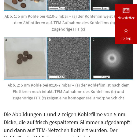
Abb. 1: 5 nm Kohle bei 4x10-5 mbar – (a) der Kohlefilm weist Risse nach
Newsletter
dem Abflottieren auf. TEM-Aufnahme des Kohlefilms (b) und
zugehörige FFT (c)
To top
Abb. 2: 5 nm Kohle bei 8x10-7 mbar – (a) der Kohlefilm ist nach dem
Flottieren noch intakt. TEM-Aufnahme des Kohlefilms (b) und
zugehörige FFT (c) zeigen eine homogenere, amorphe Schicht
Die Abbildungen 1 und 2 zeigen Kohle­filme von 5 nm
Dicke, die auf frisch gespaltetem Glimmer aufgedampft
und dann auf TEM-Netzchen flottiert wurden. Der