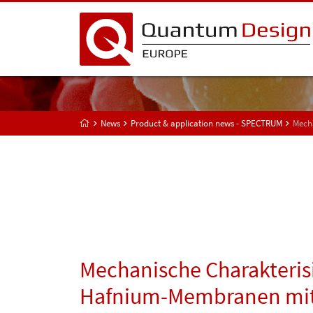
News
Product & application news - SPECTRUM
Mech
Mechanische Charakteris
Hafnium-Membranen mit