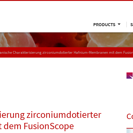
PRODUCTS
S
anische Charakterisierung zirconiumdotierter Hafnium-Membranen mit dem Fusio
ierung zirconiumdotierter
C
 dem FusionScope