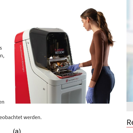
s
n,
en
beobachtet werden.
R