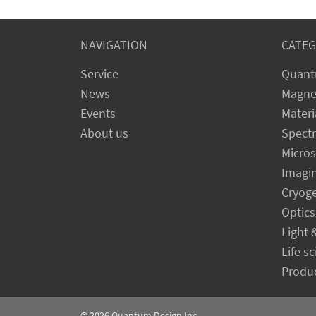
NAVIGATION
CATEG
Service
Quant
News
Magne
Events
Materi
About us
Spect
Micro
Imagi
Cryog
Optics
Light 
Life s
Produc
© 2026
Quantum Design Inc.