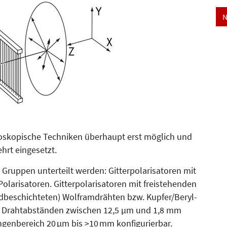
N
troskopische Techniken überhaupt erst möglich und
hrt eingesetzt.
 Gruppen unterteilt werden: Gitterpolarisatoren mit
la­risatoren. Gitterpolarisatoren mit freistehenden
oldbeschichteten) Wolfram­drähten bzw. Kupfer/Beryl­
d Drahtabständen zwischen 12,5 µm und 1,8 mm
ängenbereich 20 µm bis >10 mm konfigurierbar.