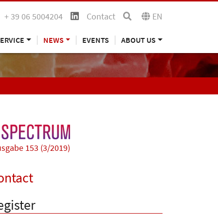
+ 39 06 5004204
Contact
EN
ERVICE
NEWS
EVENTS
ABOUT US
sgabe 153 (3/2019)
ontact
egister