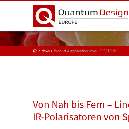
News
Product & application news - SPECTRUM
Von Nah bis Fern – Line
IR-Polarisatoren von 