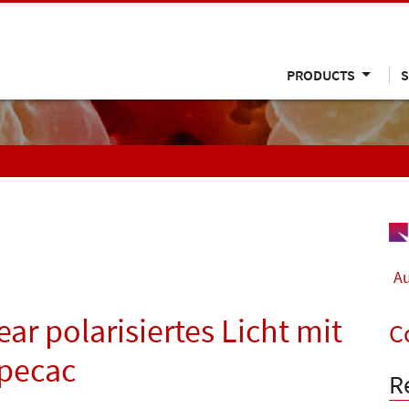
PRODUCTS
S
Au
ar polarisiertes Licht mit
C
Specac
R