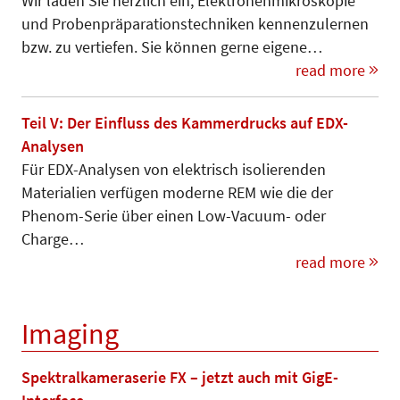
Wir laden Sie herzlich ein, Elek­tro­nen­mikroskopie
und Pro­ben­prä­pa­­ra­tionstechniken kennenzu­ler­nen
bzw. zu vertiefen. Sie können gerne eigene…
read more
Teil V: Der Einfluss des Kammerdrucks auf EDX-
Analysen
Für EDX-Analysen von elektrisch isolierenden
Materialien verfügen moderne REM wie die der
Phenom-Serie über einen Low-Vacuum- oder
Charge…
read more
Imaging
Spektralkameraserie FX – jetzt auch mit GigE-